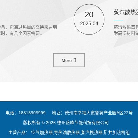
蒸汽散热
20
2025-04
设备，它通过热量的交换来达到
蒸汽散热器
时，有几个因素需要..
耐高温材料做
More
电话：18315905999
地址：德州南幸福大道鲁冀产业园A区22号
版权所有 © 2026 德州岳峰节能科技有限公司
主营产品： 空气加热器,导热油散热器,蒸汽换热器,矿井加热机组