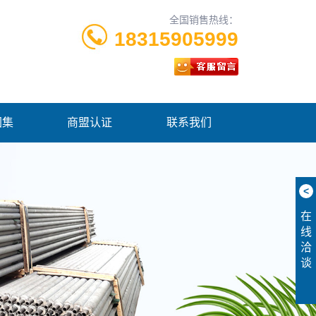
全国销售热线：
18315905999
图集
商盟认证
联系我们
<
在
线
洽
谈